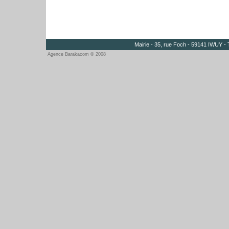
Mairie - 35, rue Foch - 59141 IWUY - 
Agence Barakacom © 2008